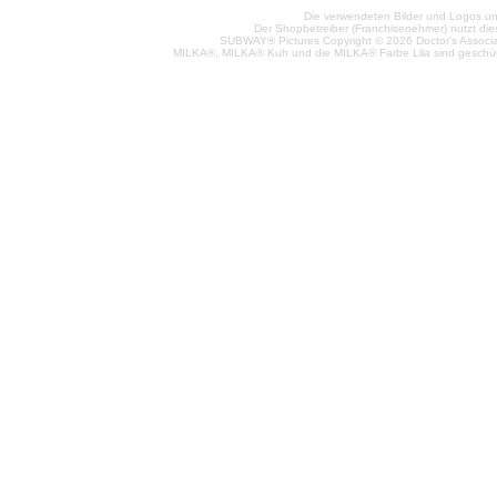
Die verwendeten Bilder und Logos unt
Der Shopbetreiber (Franchisenehmer) nutzt di
SUBWAY® Pictures Copyright © 2026 Doctor's Associat
MILKA®, MILKA® Kuh und die MILKA® Farbe Lila sind geschüt