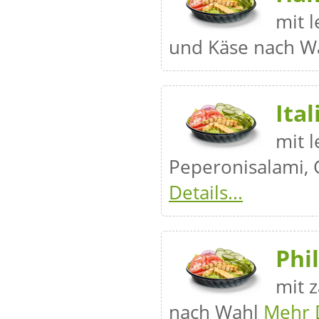
mit 
und Käse nach W
Ita
mit 
Peperonisalami,
Details...
Phi
mit 
nach Wahl
Mehr D