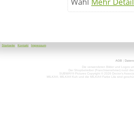
Wahl
Mehr Details
Startseite
|
Kontakt
|
Impressum
AGB
|
Daten
Die verwendeten Bilder und Logos unt
Der Shopbetreiber (Franchisenehmer) nutzt di
SUBWAY® Pictures Copyright © 2026 Doctor's Associat
MILKA®, MILKA® Kuh und die MILKA® Farbe Lila sind geschüt