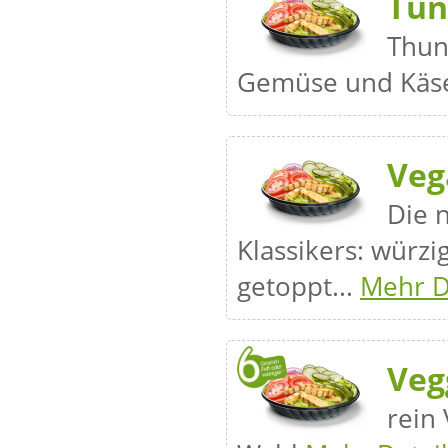
Tun
Thun
Gemüse und Käs
Veg
Die 
Klassikers: würzi
getoppt...
Mehr De
Veg
rein