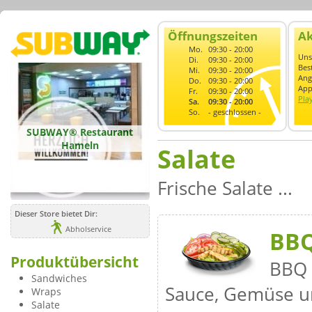
Öffnungszeiten
Ak
Mo.
09:30 - 20:00
Uns
Di.
09:30 - 20:00
Bes
Mi.
09:30 - 20:00
Ang
Do.
09:30 - 20:00
App
Fr.
09:30 - 20:00
Pla
Sa.
09:30 - 20:00
So.
- geschlossen -
SUBWAY® Restaurant
Hameln
Salate
Frische Salate ...
Dieser Store bietet Dir:
Abholservice
BBQ
Produktübersicht
BBQ 
Sandwiches
Sauce, Gemüse u
Wraps
Salate